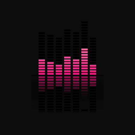
Abonnez-vous
Je m'abonne
Radio Prévert a été créée en 1983, à l’initiative de professeurs
et d’élèves du collège Jacques Prévert de Pontvallain,
commune du sud du département de la Sarthe. Elle est installée
depuis cette date dans l’enceinte de l'établissement scolaire. En
2011, un second studio a été aménagé à l’espace Gambetta à
La Flèche.
Radio Prévert 88.6 La Flèche / 93.9 sud-Sarthe
11 Rue Visbek 72 510 Pontvallain